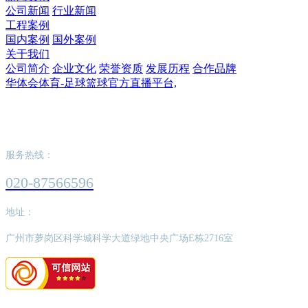
公司新闻
行业新闻
工程案例
国内案例
国外案例
关于我们
公司简介
企业文化
荣誉资质
发展历程
合作品牌
华体会体育-足球篮球官方直播平台,
华体会体育-足球篮球官方直播平台,
服务热线：
020-87566596
地址：
广州市萝岗区科学城科学大道绿地中央广场E栋2716室