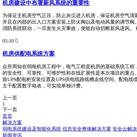
机房建设中布署新风系统的重要性
为保证主机房空气正压，防止灰尘进入机房，保证机房空气清
并且在内部的出入口方案安装上防火阀以及电动风量的调节阀。
消防系统联动，一旦发生火灾事故，便能自动切断新风进风。
05-10

机房供配电系统方案
众所周知在弱电机房工程中，电气工程是机房的基础系统工程
的安全性、可靠性、可维护性和在线扩展性是本次项目的重点
留UPS配电柜安装位置及UPS供电线路线槽走线空间。配电
主干配置数字电表，可实现单独计费。
上一页
1
下一页
首页
解决方案
弱电系统建设及智能化系统
信息安全整体解决方案
安全云解决
新闻资讯