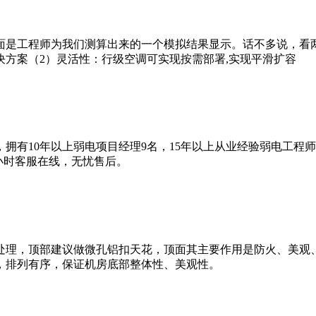
面是工程师为我们测算出来的一个模拟结果显示。话不多说，看
方案（2）灵活性：行级空调可实现按需部署,实现平滑扩容
拥有10年以上弱电项目经理9名，15年以上从业经验弱电工程
4小时客服在线，无忧售后。
处理，顶部建议做微孔铝扣天花，顶面其主要作用是防火、美观
，排列有序，保证机房底部整体性、美观性。