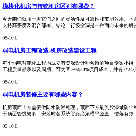
模块化机房与传统机房区别有哪些？
今天咱们就聊一聊它们之间的灵活性及可靠性和节能效果。下
支持高密度及混合部署。结论：行级空调是一种面向未来的解决
05-10

弱电机房工程改造-机房改造建设工程
每个弱电智能化工程均成立有资深设计师领衔的项目专案小组，
工程质量品质以及周期。可为客户省30%项目成本，并有7*2
05-10

弱电机房装修主要有哪些内容？
机房顶面上方需要做防水防潮处理，顶面下方刷乳胶漆做防尘
于顶面管线繁多，安装时各系统管路必须横平竖直，错落有致
05-10
