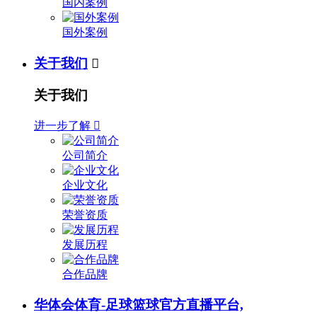
国内案例
国外案例
关于我们

关于我们
进一步了解

公司简介
企业文化
荣誉资质
发展历程
合作品牌
华体会体育-足球篮球官方直播平台,