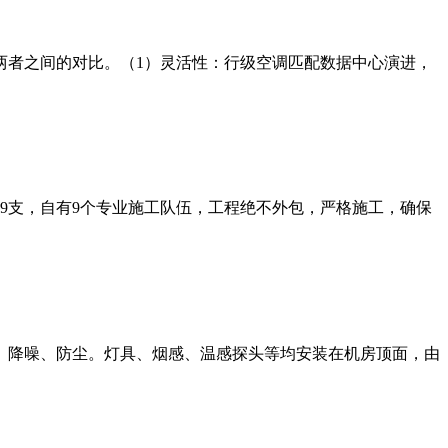
两者之间的对比。（1）灵活性：行级空调匹配数据中心演进，
师9支，自有9个专业施工队伍，工程绝不外包，严格施工，确保
、降噪、防尘。灯具、烟感、温感探头等均安装在机房顶面，由