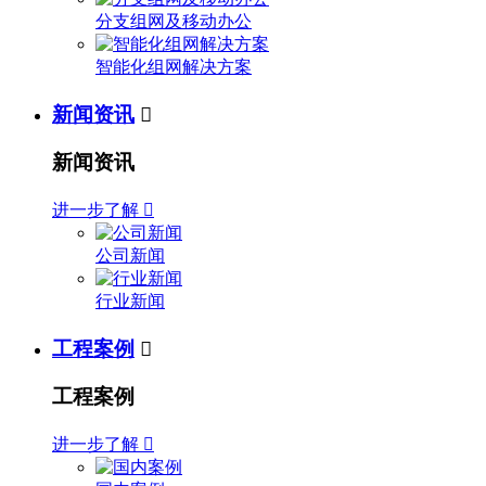
分支组网及移动办公
智能化组网解决方案
新闻资讯

新闻资讯
进一步了解

公司新闻
行业新闻
工程案例

工程案例
进一步了解
