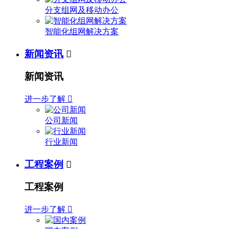
分支组网及移动办公
智能化组网解决方案
新闻资讯

新闻资讯
进一步了解

公司新闻
行业新闻
工程案例

工程案例
进一步了解
